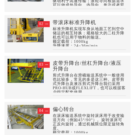
驱动利于高速传输；滚轮导向根据需求
可以做成外导向、内导向、单边或者双
边导向；
根据机器人焊接和人工焊接的特点调整
滚轮结构，内置式或者外置式。
带滚床标准升降机
额定载荷：1000-3000kg
02
输送速度：<150m/min
标准升降机实现车身从地面工艺到空中
储运的相互转换；规格较大的二柱升降
机也可以用于物料的输送。
额定载荷：1000kg
升降速度：24~36m/min
滚床输送速度：24~48m/min
皮带升降台/丝杠升降台/液压
03
升降台
剪式升降台在滑橇输送系统中一般使用
也比较多，常见的多是这三种。皮带剪
式升降台及液压剪式升降台我们采用
PRO-HUB或FLEXLIFT，也可以根据客
户指定配套使用。
升降行程：300-3000mm
举升能力：1250~2200kg
偏心转台
04
在滚床输送系统中旋转滚床用于改变输
送方向（例如45°/90°）。旋转滚床可
正反向旋转，通过机械限位限定旋转角
度。
额定载荷：1000kg