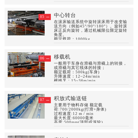
旋转速度36m/min （变频可调）
中心转台
05
在滚床输送系统中旋转滚床用于改变输
送方向（例如45°/90°/180°）。旋转滚
床正反向旋转，通过机械限位限定旋转
角度。
额定载荷：1000kg
旋转速度36m/min （变频可调）
移载机
06
一般用于车身在滑橇与滑橇上的转接，
或滑橇与其它线体的转接；
额定载荷：500kg(车身)
升降速度：12~24m/min
横移叉：15~36m/min
循环节拍可达到60JPH
积放式输送链
07
主要用于物料存储 额定载
荷:700/2000kg(打滑+身体)
过程速度:12 m / min
最大长度:60000毫米
高度:500mm(顶部或滚轮)
传动原理:平带/辊筒侧不传动
塞子:首选在防滑杆的长度