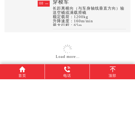
穿梭车
08
长距离横向（与车身轴线垂直方向）输
送空橇或满载滑橇
额定载荷：1200kg
升降速度：160m/min
最大行程：65m
Load more...
首页
电话
顶部
联系我们
地址:上海市嘉定区宝安公路2485号
电话 : +86 21 6915 6926
邮箱 : info@well-ideal.com
©Copyright 2020 上海沃典工业自动化有限公司 版权所有 All Rights Reserved. 技术支