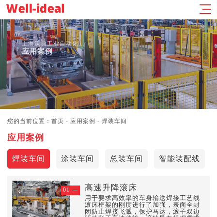
​上海沃典工业自动化有限公司
应用案例
您的当前位置：
首页
-
应用案例
-
焊装车间
应用案例
焊装车间
涂装车间
总装车间
智能装配线
高速升降滚床
01
用于要求高效率的车身输送焊接工艺线
滚床框架的刚度进行了加强，表面全封
闭防止焊接飞溅，保护马达，滚子双边